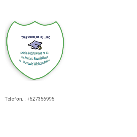
Telefon. :
+627356995
Email:
sptrzynastka@sp13.i-ostrow.pl
Wicedyrektor:
mszymankiewicz@sp13.i-ostrow.pl