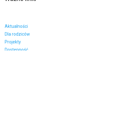
Aktualności
Dla rodziców
Projekty
Dostepność
O szkole
Dokumenty
Stowarzyszenie
BIP
Wywiady
Laboratoria
Standardy
Rodo
Zasady zachowania prywatności
|
Zasady użytkowania