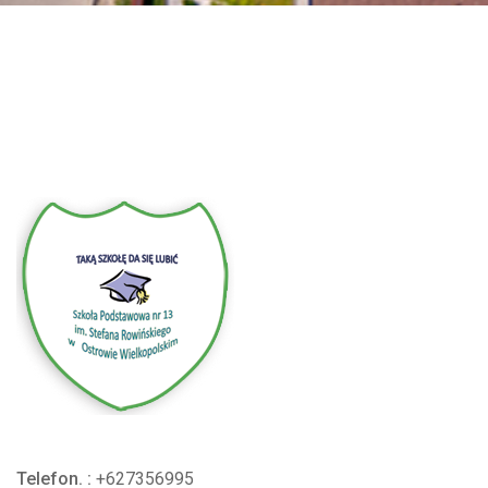
Telefon. :
+627356995