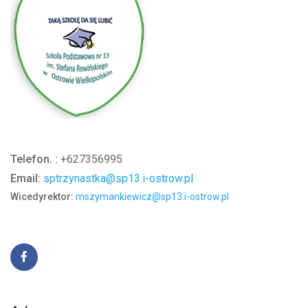
Telefon. :
+627356995
Email:
sptrzynastka@sp13.i-ostrow.pl
Wicedyrektor:
mszymankiewicz@sp13.i-ostrow.pl