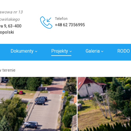
awowa nr 13
Telefon
Rowińskiego
+48 62 7356995
wa 9, 63-400
opolski
Dokumenty
Projekty
Galeria
RODO
y
w terenie