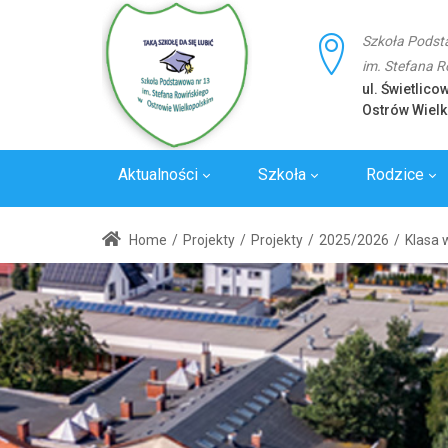
Szkoła Podst
im. Stefana 
ul. Świetlico
Ostrów Wielk
Aktualności
Szkoła
Rodzice
Laboratoria
Wywiady
Standard
Home
/
Projekty
/
Projekty
/
2025/2026
/
Klasa 