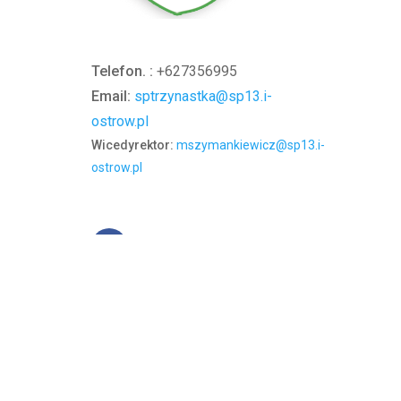
Telefon. :
+627356995
Email:
sptrzynastka@sp13.i-
ostrow.pl
Wicedyrektor:
mszymankiewicz@sp13.i-
ostrow.pl
Zasady zachowania prywatności
|
Zasady użytkow
Copyright 2012 by Szkoła Podstawowa nr 13 im. Stef
Wielkopolskim