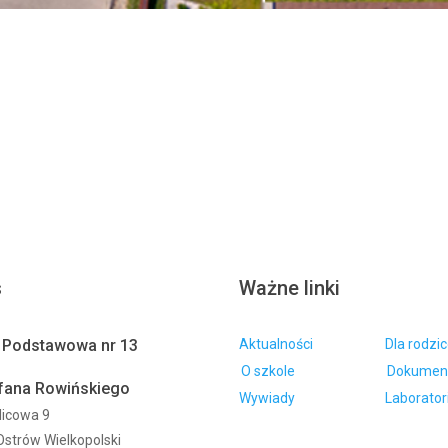
s
Ważne linki
 Podstawowa nr 13
Aktualności
Dla rodzi
O szkole
Dokumen
efana Rowińskiego
Wywiady
Laborator
tlicowa 9
Ostrów Wielkopolski