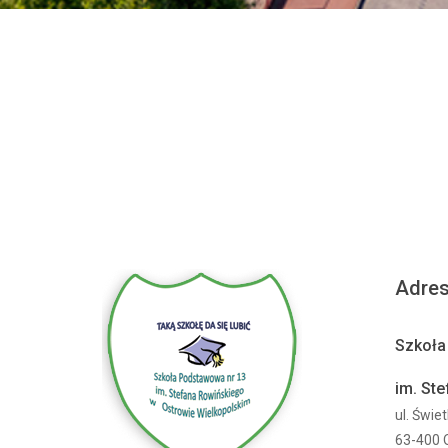
Adre
Szkoła
im. St
ul. Świe
63-400 