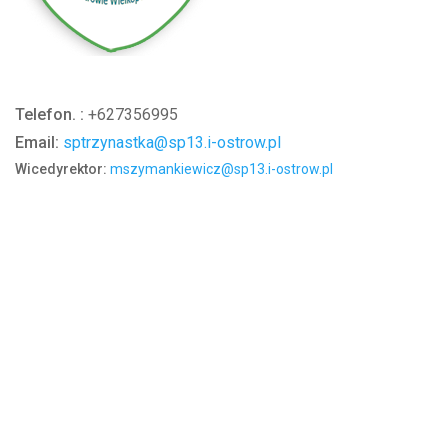
Telefon. :
+627356995
Email:
sptrzynastka@sp13.i-ostrow.pl
Wicedyrektor:
mszymankiewicz@sp13.i-ostrow.pl
Adres
Szkoła Podstawowa nr 13
im. Stefana Rowińskiego