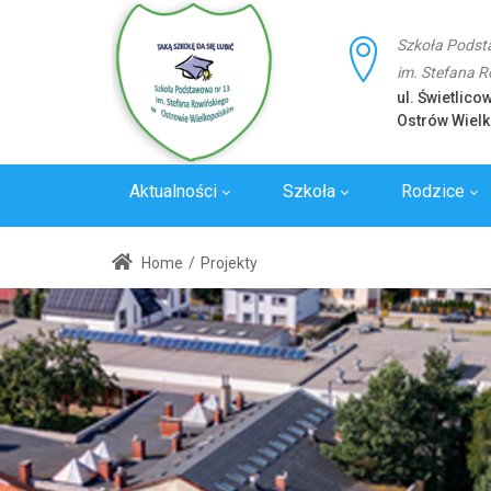
Szkoła Podst
im. Stefana 
ul. Świetlico
Ostrów Wielk
Aktualności
Szkoła
Rodzice
Laboratoria
Wywiady
Standard
Home
/
Projekty