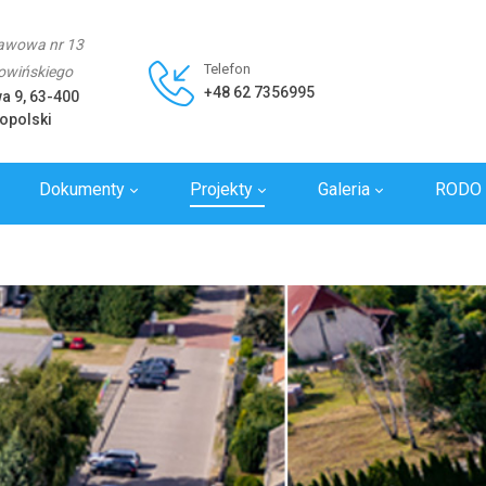
awowa nr 13
Telefon
Rowińskiego
+48 62 7356995
wa 9, 63-400
opolski
Dokumenty
Projekty
Galeria
RODO
y