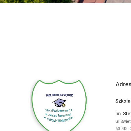
Adre
Szkoła
im. St
ul. Świe
63-400 