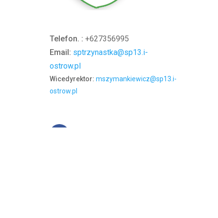
Telefon. :
+627356995
Email:
sptrzynastka@sp13.i-
ostrow.pl
Wicedyrektor:
mszymankiewicz@sp13.i-
ostrow.pl
Zasady zachowania prywatności
|
Zasady użytkow
Copyright 2012 by Szkoła Podstawowa nr 13 im. Stef
Wielkopolskim