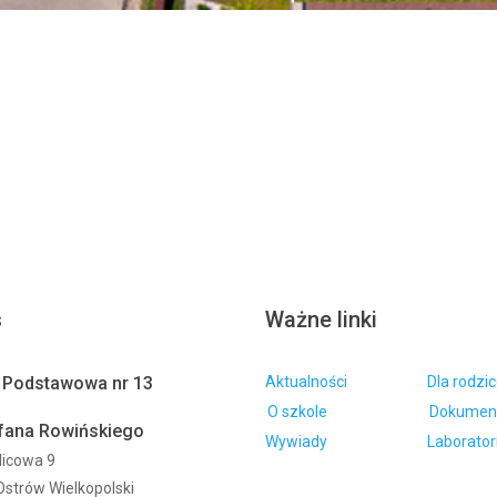
s
Ważne linki
 Podstawowa nr 13
Aktualności
Dla rodzi
O szkole
Dokumen
efana Rowińskiego
Wywiady
Laborator
tlicowa 9
Ostrów Wielkopolski