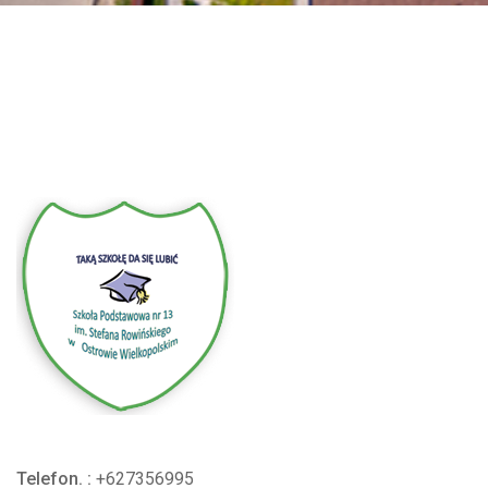
Telefon. :
+627356995