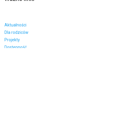
Aktualności
Dla rodziców
Projekty
Dostepność
O szkole
Dokumenty
Stowarzyszenie
BIP
Wywiady
Laboratoria
Standardy
Rodo
Zasady zachowania prywatności
|
Zasady użytkowania