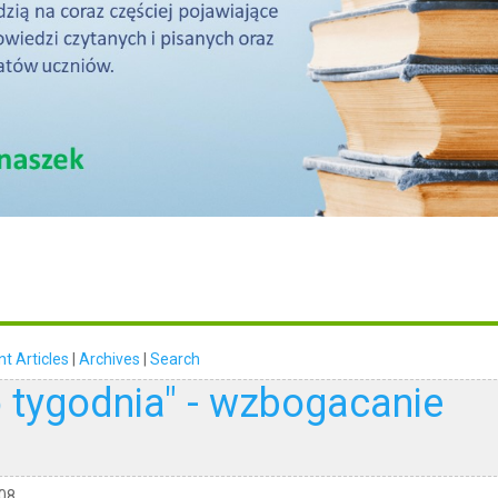
nt Articles
|
Archives
|
Search
 tygodnia" - wzbogacanie
:08