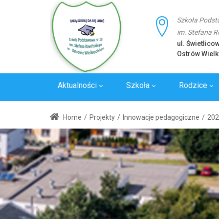
Szkoła Podst
im. Stefana 
ul. Świetlico
Ostrów Wielk
Aktualności
Szkoła
Rodzice
Laboratoria
Wywiady
Standard
Home
/
Projekty
/
Innowacje pedagogiczne
/
202