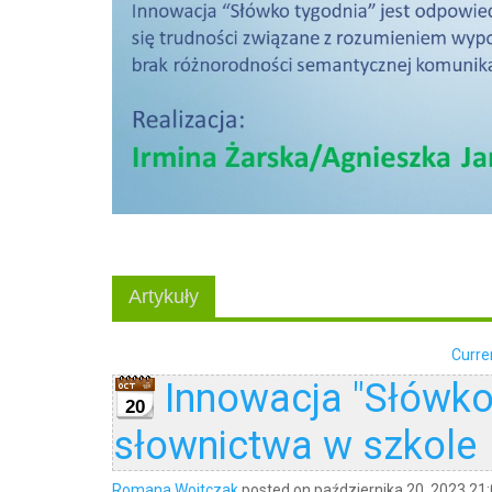
Artykuły
Curre
Innowacja "Słówko
20
słownictwa w szkole
Romana Wojtczak
posted on października 20, 2023 21