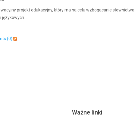
acyjny projekt edukacyjny, który ma na celu wzbogacanie słownictwa
 językowych. ...
ts (0)
s
Ważne linki
 Podstawowa nr 13
Aktualności
Dla rodzi