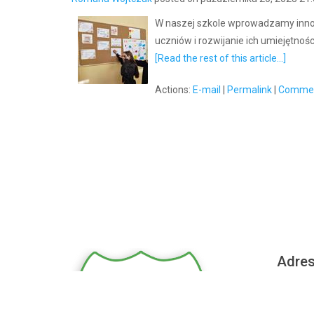
W naszej szkole wprowadzamy innow
uczniów i rozwijanie ich umiejętności
[Read the rest of this article...]
Actions:
E-mail
|
Permalink
|
Commen
Adre
Szkoła