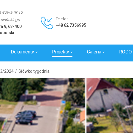
awowa nr 13
Telefon
Rowińskiego
+48 62 7356995
wa 9, 63-400
opolski
Dokumenty
Projekty
Galeria
RODO
y
3/2024
/
Słówko tygodnia