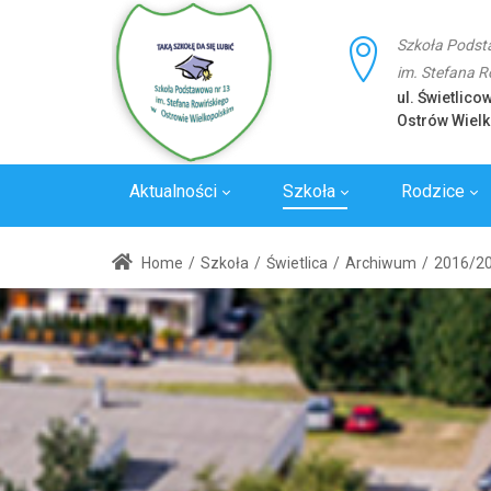
Szkoła Podst
im. Stefana 
ul. Świetlico
Ostrów Wielk
Aktualności
Szkoła
Rodzice
Laboratoria
Wywiady
Standard
Home
/
Szkoła
/
Świetlica
/
Archiwum
/
2016/2