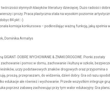
rczości słynnych klasyków literatury dziecięcej. Dużo radości i dobre
ierszy i prozy. Praca plastyczna stala na wysokim poziomie artystycz
obyc 84 pkt :-)
ła komisja konkursowa – podkreślając ważną funkcję, jaką spełnia w
ek, Dominika Armatys
jną GIGANT- DOBRE WYCHOWANIE & ZNAKI DROGOWE. Pionki zostały
e zachowanie i pomoc w domu, zachowanie i kulturę w szkole, bezpiec
i rówieśników, uczy podstawowych znaków drogowych oraz przypomina o
uję, proszę, przepraszam, do widzenia, dzień dobry. Gra od razu spodob
ylko edukacje ale również i wychowanie. Przede wszystkim integruje gr
 nauka poprzez zabawę zachowując przy tym walor edukacyjny. Gra plan