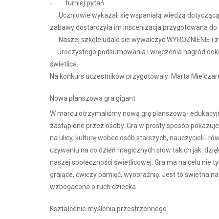
- turniej pytań.
Uczniowie wykazali się wspaniałą wiedzą dotyczącą twó
zabawy dostarczyła im inscenizacja przygotowana do w
Naszej szkole udalo sie wywalczyc WYROZNIENIE i zd
Uroczystego podsumowania i wręczenia nagród dokona
świetlica.
Na konkurs uczestników przygotowaly: Marta Mielczar
Nowa planszowa gra gigant
W marcu otrzymaliśmy nową grę planszową- edukacy
zastąpione przez osoby. Gra w prosty sposób pokazuj
na ulicy, kulturę wobec osób starszych, nauczycieli 
używaniu na co dzień magicznych słów takich jak: dzięk
naszej społeczności świetlicowej. Gra ma na celu nie t
grające, ćwiczy pamięć, wyobraźnię. Jest to świetna
wzbogacona o ruch dziecka.
Kształcenie myślenia przestrzennego