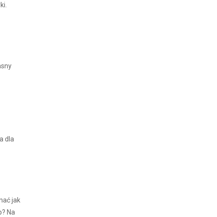
ki.
asny
a dla
nać jak
p? Na