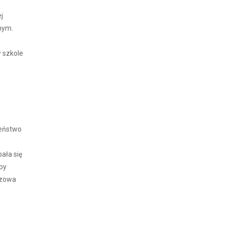
j
nym.
 szkole
zeństwo
ała się
upy
szowa