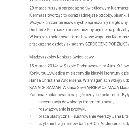
28 marca ruszyła sprzedaż na Świetlicowym Kiermasz
Kiermasz tworząc to coraz ładniejsze ozdoby, pisanki, 
Wszystkich zainteresowanych zapraszamy na główny hol
Dochód z Kiermaszu przeznaczony będzie na potrzeby n
W tym roku była również możliwość wsparcia Kiermaszu
przekazane ozdoby składamy SERDECZNE PODZIĘKOW
Międzyszkolny Konkurs Świetlicowy
15 marca 2014r. w Szkole Podstawowej nr 4 im. Królow
Konkursu ,,Świetlica miejscem dla klasyki literatury d
Hansa Christiana Andersena. W zmaganiach wzięły udzi
BANACH SAMANTA klasa 3aFRANKIEWICZ MAJA klasa
Zadania zaplanowano na pięć różnych konkurencji. Były 
- inscenizacja dowolnego fragmentu basni,
- rozwiązywanie krzyżówki,
- praca plastyczna – ilustrowanie wierszy Jana Brz
- czytanie fragmentów baśni H. Ch. Andersena i odp