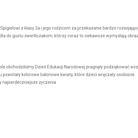
gielowi z klasy 2a i jego rodzicom za przekazanie bardzo rozwijające
adła do gustu świetliczakom, którzy coraz to ciekawsze wymyślają obraz
szkole obchodziliśmy Dzień Edukacji Narodowej pragnęły podziękować ws
u powstały kolorowe balonowe kwiaty, które dzieci wręczały osobiście.
 najserdeczniejsze życzenia