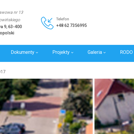
awowa nr 13
Telefon
Rowińskiego
+48 62 7356995
wa 9, 63-400
opolski
Dokumenty
Projekty
Galeria
RODO
y
017