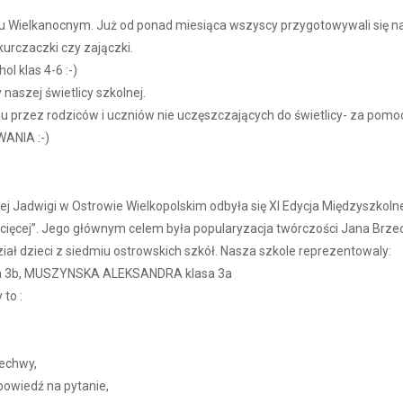
u Wielkanocnym. Już od ponad miesiąca wszyscy przygotowywali się n
kurczaczki czy zajączki.
 klas 4-6 :-)
aszej świetlicy szkolnej.
 przez rodziców i uczniów nie uczęszczających do świetlicy- za pomoc
ANIA :-)
ej Jadwigi w Ostrowie Wielkopolskim odbyła się XI Edycja Międzyszkol
ziecięcej”. Jego głównym celem była popularyzacja twórczości Jana Brze
ał dzieci z siedmiu ostrowskich szkół. Nasza szkole reprezentowaly:
 3b, MUSZYNSKA ALEKSANDRA klasa 3a
to :
echwy,
owiedź na pytanie,