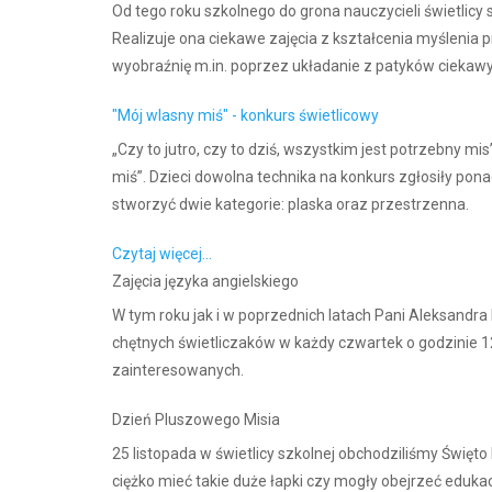
Od tego roku szkolnego do grona nauczycieli świetlic
Realizuje ona ciekawe zajęcia z kształcenia myślenia 
wyobraźnię m.in. poprzez układanie z patyków ciekawy
"Mój wlasny miś" - konkurs świetlicowy
„Czy to jutro, czy to dziś, wszystkim jest potrzebny m
miś”. Dzieci dowolna technika na konkurs zgłosiły po
stworzyć dwie kategorie: plaska oraz przestrzenna.
Czytaj więcej...
Zajęcia języka angielskiego
W tym roku jak i w poprzednich latach Pani Aleksandra
chętnych świetliczaków w każdy czwartek o godzinie 12
zainteresowanych.
Dzień Pluszowego Misia
25 listopada w świetlicy szkolnej obchodziliśmy Święto 
ciężko mieć takie duże łapki czy mogły obejrzeć edukac