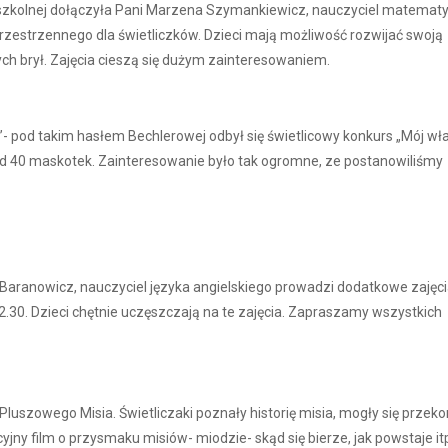
y szkolnej dołączyła Pani Marzena Szymankiewicz, nauczyciel matematy
przestrzennego dla świetliczków. Dzieci mają możliwość rozwijać swoją
ch brył. Zajęcia cieszą się dużym zainteresowaniem.
is”- pod takim hasłem Bechlerowej odbył się świetlicowy konkurs „Mój wł
nad 40 maskotek. Zainteresowanie było tak ogromne, ze postanowiliśmy
 Baranowicz, nauczyciel języka angielskiego prowadzi dodatkowe zajęci
.30. Dzieci chętnie uczęszczają na te zajęcia. Zapraszamy wszystkich
Pluszowego Misia. Świetliczaki poznały historię misia, mogły się przeko
yjny film o przysmaku misiów- miodzie- skąd się bierze, jak powstaje it