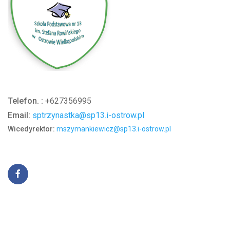
Telefon. :
+627356995
Email:
sptrzynastka@sp13.i-ostrow.pl
Wicedyrektor:
mszymankiewicz@sp13.i-ostrow.pl
Adres